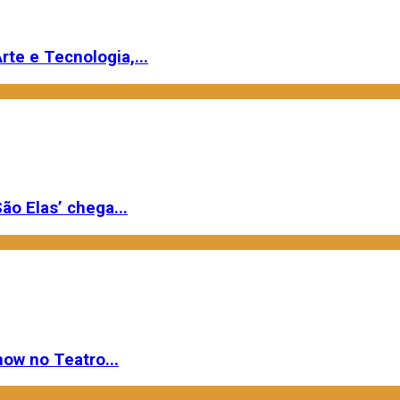
rte e Tecnologia,...
ão Elas’ chega...
ow no Teatro...