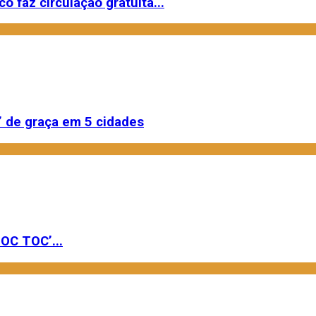
o faz circulação gratuita...
 de graça em 5 cidades
OC TOC’...