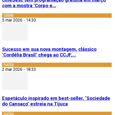
CineSesc tem programação gratuita em março
com a mostra ‘Corpo e...
CINEMA
5 mar 2026 - 14:30
Sucesso em sua nova montagem, clássico
‘Cordélia Brasil’ chega ao CCJF,...
PLATEIA
2 mar 2026 - 18:33
Espetáculo inspirado em best-seller, ‘Sociedade
do Cansaço’ estreia na Tijuca
PLATEIA