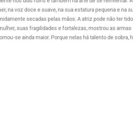
ente nos dias ruins e também na arte de se reinventar.
her, na voz doce e suave, na sua estatura pequena e na 
timidamente secadas pelas mãos. A atriz pode não ter tid
a mulher, suas fragilidades e fortalezas, mostrou as ar
ornou-se ainda maior. Porque nelas há talento de sobra, 