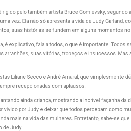
rigido pelo também artista Bruce Gomlevsky, segundo a c
 uma vez. Ela não só apresenta a vida de Judy Garland, 
os, suas histórias se fundem em alguns momentos no 
, é explicativo, fala a todos, o que é importante. Todos
s arranhões, suas vitórias, tropeços e insucessos. Mas a
stas Liliane Secco e André Amaral, que simplesmente dã
e sempre recepcionadas com aplausos.
cantando ainda criança, mostrando a incrível façanha da
or vivido por Judy e deixar que todos percebam como muit
 ainda mais na vida das mulheres. Entretanto, sabe-se q
o de Judy.