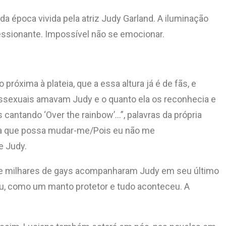
da época vivida pela atriz Judy Garland. A iluminação
essionante. Impossível não se emocionar.
óxima à plateia, que a essa altura já é de fãs, e
ssexuais amavam Judy e o quanto ela os reconhecia e
antando ‘Over the rainbow’…”, palavras da própria
nada que possa mudar-me/Pois eu não me
e Judy.
 e milhares de gays acompanharam Judy em seu último
riu, como um manto protetor e tudo aconteceu. A