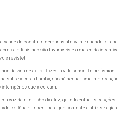
capacidade de construir memórias afetivas e quando o t
ores e editais não são favoráveis e o merecido incenti
vo e resiste!
tênue da vida de duas atrizes, a vida pessoal e profission
me sobre a corda bamba, não há sequer uma interrogação 
as intempéries que a cercam.
r a voz de canarinho da atriz, quando entoa as canções i
do o silêncio impera, para que somente a atriz se agigan