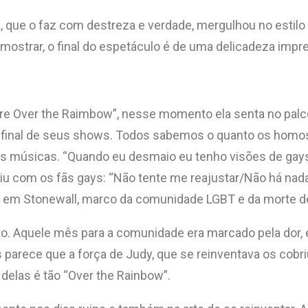
, que o faz com destreza e verdade, mergulhou no estilo 
mostrar, o final do espetáculo é de uma delicadeza impr
 Over the Raimbow”, nesse momento ela senta no palco pr
o final de seus shows. Todos sabemos o quanto os homo
s músicas. “Quando eu desmaio eu tenho visões de gays c
cutiu com os fãs gays: “Não tente me reajustar/Não há 
o em Stonewall, marco da comunidade LGBT e da morte d
. Aquele mês para a comunidade era marcado pela dor,
s parece que a força de Judy, que se reinventava os cob
delas é tão “Over the Rainbow”.