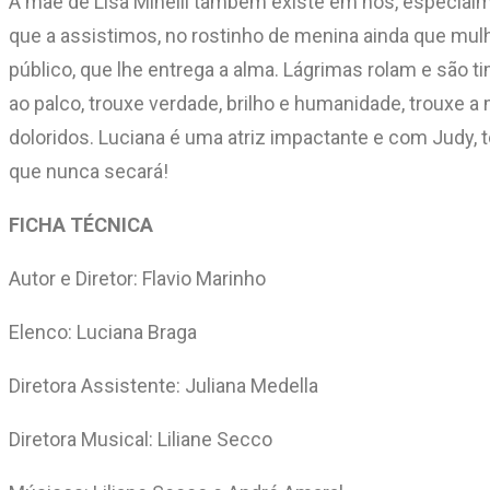
A mãe de Lisa Minelli também existe em nós, especialm
que a assistimos, no rostinho de menina ainda que mul
público, que lhe entrega a alma. Lágrimas rolam e são 
ao palco, trouxe verdade, brilho e humanidade, trouxe 
doloridos. Luciana é uma atriz impactante e com Judy, t
que nunca secará!
FICHA TÉCNICA
Autor e Diretor: Flavio Marinho
Elenco: Luciana Braga
Diretora Assistente: Juliana Medella
Diretora Musical: Liliane Secco