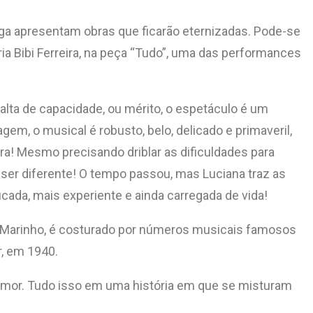
raga apresentam obras que ficarão eternizadas. Pode-se
ria Bibi Ferreira, na peça “Tudo”, uma das performances
 falta de capacidade, ou mérito, o espetáculo é um
m, o musical é robusto, belo, delicado e primaveril,
ora! Mesmo precisando driblar as dificuldades para
 ser diferente! O tempo passou, mas Luciana traz as
icada, mais experiente e ainda carregada de vida!
vio Marinho, é costurado por números musicais famosos
r, em 1940.
umor. Tudo isso em uma história em que se misturam