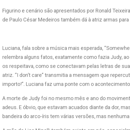
Figurino e cenário são apresentados por Ronald Teixeira
de Paulo César Medeiros também dá à atriz armas para 
Luciana, fala sobre a música mais esperada, “Somewhere
relembra alguns fatos, exatamente como fazia Judy, a
os respeitava, como se conectavam pelas letras de sua
atriz. “I don’t care” transmitia a mensagem que reper
importo!”. Luciana faz uma ponte com o aconteciment
A morte de Judy foi no mesmo mês e ano do movimento
adeus. E óbvio, que estavam acuados diante da dor, ma
bandeira do arco-íris tem várias versões, mas nenhuma 