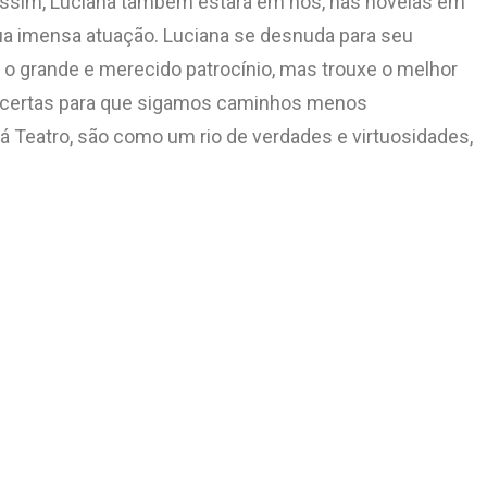
 Assim, Luciana também estará em nós, nas novelas em
sua imensa atuação. Luciana se desnuda para seu
o o grande e merecido patrocínio, mas trouxe o melhor
mas certas para que sigamos caminhos menos
há Teatro, são como um rio de verdades e virtuosidades,