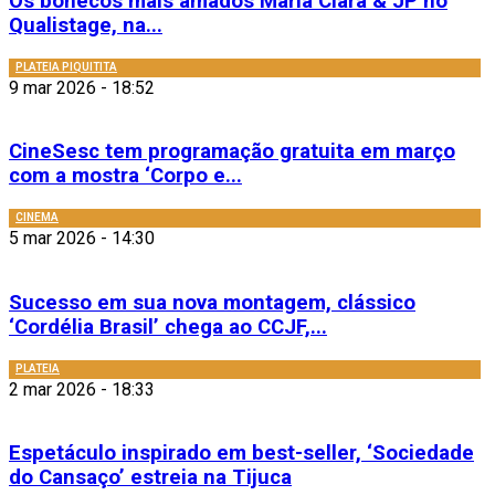
Os bonecos mais amados Maria Clara & JP no
Qualistage, na...
PLATEIA PIQUITITA
9 mar 2026 - 18:52
CineSesc tem programação gratuita em março
com a mostra ‘Corpo e...
CINEMA
5 mar 2026 - 14:30
Sucesso em sua nova montagem, clássico
‘Cordélia Brasil’ chega ao CCJF,...
PLATEIA
2 mar 2026 - 18:33
Espetáculo inspirado em best-seller, ‘Sociedade
do Cansaço’ estreia na Tijuca