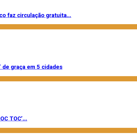
o faz circulação gratuita...
 de graça em 5 cidades
OC TOC’...