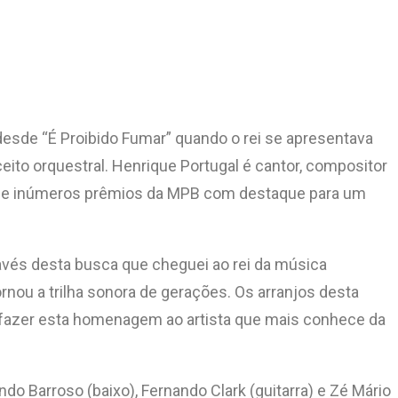
esde “É Proibido Fumar” quando o rei se apresentava
ito orquestral. Henrique Portugal é cantor, compositor
or de inúmeros prêmios da MPB com destaque para um
avés desta busca que cheguei ao rei da música
rnou a trilha sonora de gerações. Os arranjos desta
 fazer esta homenagem ao artista que mais conhece da
o Barroso (baixo), Fernando Clark (guitarra) e Zé Mário