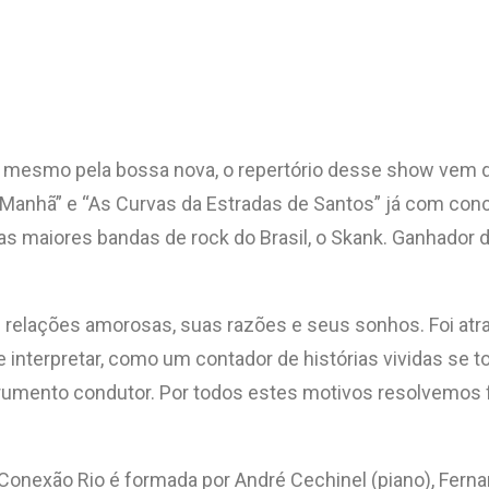
 mesmo pela bossa nova, o repertório desse show vem d
anhã” e “As Curvas da Estradas de Santos” já com conce
 das maiores bandas de rock do Brasil, o Skank. Ganhad
 relações amorosas, suas razões e seus sonhos. Foi atr
 interpretar, como um contador de histórias vividas se to
strumento condutor. Por todos estes motivos resolvemos
nexão Rio é formada por André Cechinel (piano), Fernand