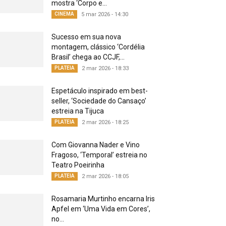
mostra ‘Corpo e...
CINEMA
5 mar 2026 - 14:30
Sucesso em sua nova
montagem, clássico ‘Cordélia
Brasil’ chega ao CCJF,...
PLATEIA
2 mar 2026 - 18:33
Espetáculo inspirado em best-
seller, ‘Sociedade do Cansaço’
estreia na Tijuca
PLATEIA
2 mar 2026 - 18:25
Com Giovanna Nader e Vino
Fragoso, ‘Temporal’ estreia no
Teatro Poeirinha
PLATEIA
2 mar 2026 - 18:05
Rosamaria Murtinho encarna Iris
Apfel em ‘Uma Vida em Cores’,
no...