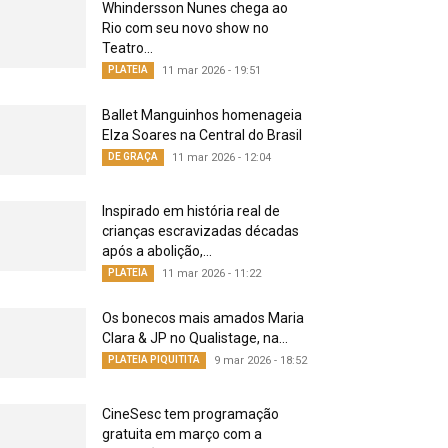
Whindersson Nunes chega ao
Rio com seu novo show no
Teatro...
PLATEIA
11 mar 2026 - 19:51
Ballet Manguinhos homenageia
Elza Soares na Central do Brasil
DE GRAÇA
11 mar 2026 - 12:04
Inspirado em história real de
crianças escravizadas décadas
após a abolição,...
PLATEIA
11 mar 2026 - 11:22
Os bonecos mais amados Maria
Clara & JP no Qualistage, na...
PLATEIA PIQUITITA
9 mar 2026 - 18:52
CineSesc tem programação
gratuita em março com a