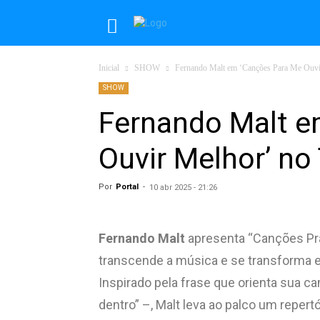
Inicial
SHOW
Fernando Malt em ‘Canções Para Me Ouvir
SHOW
Fernando Malt e
Ouvir Melhor’ no
Por
Portal
-
10 abr 2025 - 21:26
Fernando Malt
apresenta “Canções Pra
transcende a música e se transforma
Inspirado pela frase que orienta sua c
dentro” –, Malt leva ao palco um repert