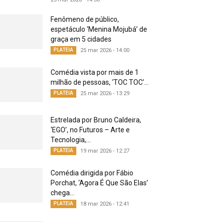
Fenômeno de público,
espetáculo ‘Menina Mojubá’ de
graça em 5 cidades
PLATEIA
25 mar 2026 - 14:00
Comédia vista por mais de 1
milhão de pessoas, ‘TOC TOC’...
PLATEIA
25 mar 2026 - 13:29
Estrelada por Bruno Caldeira,
‘EGO’, no Futuros – Arte e
Tecnologia,...
PLATEIA
19 mar 2026 - 12:27
Comédia dirigida por Fábio
Porchat, ‘Agora É Que São Elas’
chega...
PLATEIA
18 mar 2026 - 12:41