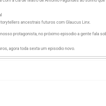
da com a cia de teatro de Antônio Fagundes ao sonho que
l
orytellers ancestrais futuros com Glaucus Linx.
nosso protagonista, no próximo episodio a gente fala sob
uros, agora toda sexta um episodio novo.