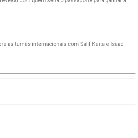
 revelou com quem seria o passaporte para ganhar a
re as turnês internacionais com Salif Keïta e Isaac