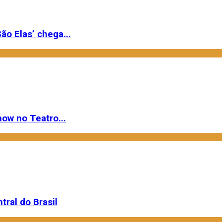
ão Elas’ chega...
ow no Teatro...
ral do Brasil