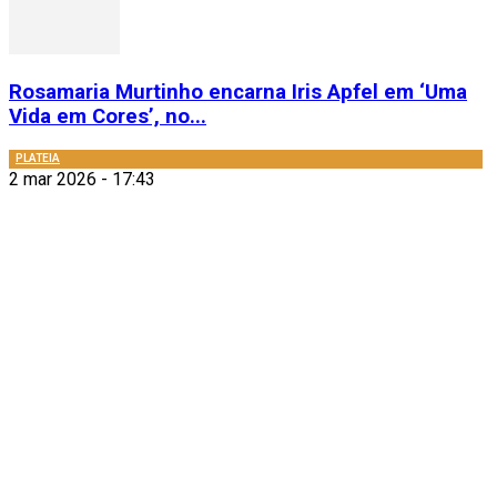
Rosamaria Murtinho encarna Iris Apfel em ‘Uma
Vida em Cores’, no...
PLATEIA
2 mar 2026 - 17:43