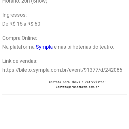
Horário: 20h (Show)
Ingressos:
De R$ 15 a R$ 60
Compra Online:
Na plataforma
Sympla
e nas bilheterias do teatro.
Link de vendas:
https://bileto.sympla.com.br/event/91377/d/242086
                           Contato para shows e entrevistas:

                               Contato@brunacaram.com.br