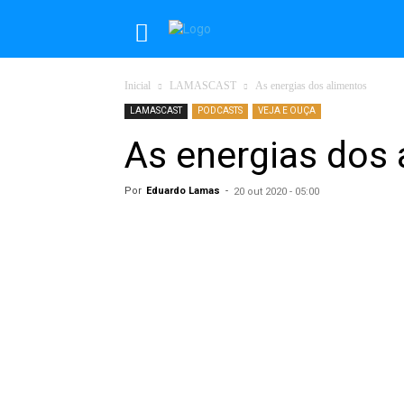
Inicial
LAMASCAST
As energias dos alimentos
LAMASCAST
PODCASTS
VEJA E OUÇA
As energias dos
Por
Eduardo Lamas
-
20 out 2020 - 05:00