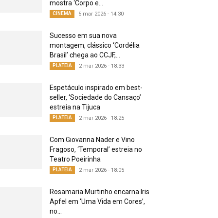
mostra ‘Corpo e...
CINEMA
5 mar 2026 - 14:30
Sucesso em sua nova
montagem, clássico ‘Cordélia
Brasil’ chega ao CCJF,...
PLATEIA
2 mar 2026 - 18:33
Espetáculo inspirado em best-
seller, ‘Sociedade do Cansaço’
estreia na Tijuca
PLATEIA
2 mar 2026 - 18:25
Com Giovanna Nader e Vino
Fragoso, ‘Temporal’ estreia no
Teatro Poeirinha
PLATEIA
2 mar 2026 - 18:05
Rosamaria Murtinho encarna Iris
Apfel em ‘Uma Vida em Cores’,
no...