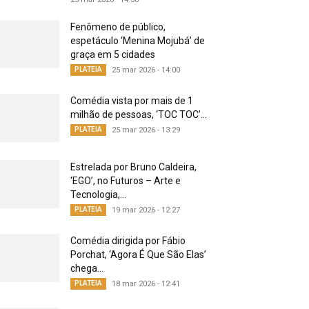
Fenômeno de público,
espetáculo ‘Menina Mojubá’ de
graça em 5 cidades
PLATEIA
25 mar 2026 - 14:00
Comédia vista por mais de 1
milhão de pessoas, ‘TOC TOC’...
PLATEIA
25 mar 2026 - 13:29
Estrelada por Bruno Caldeira,
‘EGO’, no Futuros – Arte e
Tecnologia,...
PLATEIA
19 mar 2026 - 12:27
Comédia dirigida por Fábio
Porchat, ‘Agora É Que São Elas’
chega...
PLATEIA
18 mar 2026 - 12:41