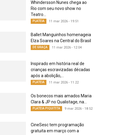
Whindersson Nunes chega ao
Rio com seu novo show no
Teatro...
PLATEIA
11 mar 2026 - 19:51
Ballet Manguinhos homenageia
Elza Soares na Central do Brasil
DE GRAÇA
11 mar 2026 - 12:04
Inspirado em história real de
crianças escravizadas décadas
após a abolição,...
PLATEIA
11 mar 2026 - 11:22
Os bonecos mais amados Maria
Clara & JP no Qualistage, na...
PLATEIA PIQUITITA
9 mar 2026 - 18:52
CineSesc tem programação
gratuita em março com a