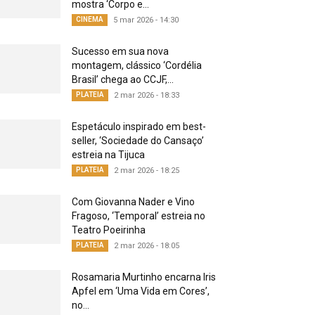
mostra ‘Corpo e...
CINEMA
5 mar 2026 - 14:30
Sucesso em sua nova
montagem, clássico ‘Cordélia
Brasil’ chega ao CCJF,...
PLATEIA
2 mar 2026 - 18:33
Espetáculo inspirado em best-
seller, ‘Sociedade do Cansaço’
estreia na Tijuca
PLATEIA
2 mar 2026 - 18:25
Com Giovanna Nader e Vino
Fragoso, ‘Temporal’ estreia no
Teatro Poeirinha
PLATEIA
2 mar 2026 - 18:05
Rosamaria Murtinho encarna Iris
Apfel em ‘Uma Vida em Cores’,
no...