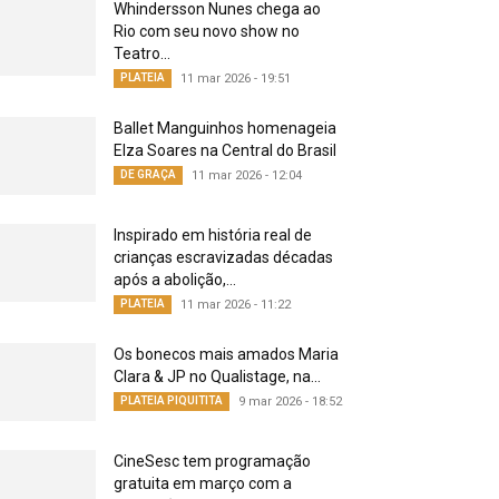
Whindersson Nunes chega ao
Rio com seu novo show no
Teatro...
PLATEIA
11 mar 2026 - 19:51
Ballet Manguinhos homenageia
Elza Soares na Central do Brasil
DE GRAÇA
11 mar 2026 - 12:04
Inspirado em história real de
crianças escravizadas décadas
após a abolição,...
PLATEIA
11 mar 2026 - 11:22
Os bonecos mais amados Maria
Clara & JP no Qualistage, na...
PLATEIA PIQUITITA
9 mar 2026 - 18:52
CineSesc tem programação
gratuita em março com a