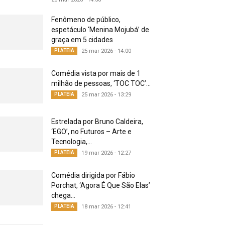
Fenômeno de público,
espetáculo ‘Menina Mojubá’ de
graça em 5 cidades
PLATEIA
25 mar 2026 - 14:00
Comédia vista por mais de 1
milhão de pessoas, ‘TOC TOC’...
PLATEIA
25 mar 2026 - 13:29
Estrelada por Bruno Caldeira,
‘EGO’, no Futuros – Arte e
Tecnologia,...
PLATEIA
19 mar 2026 - 12:27
Comédia dirigida por Fábio
Porchat, ‘Agora É Que São Elas’
chega...
PLATEIA
18 mar 2026 - 12:41