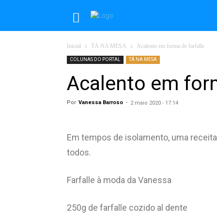
Inicial
TÁ NA MESA
Acalento em forma de farfalle
COLUNAS DO PORTAL
TÁ NA MESA
Acalento em form
Por
Vanessa Barroso
-
2 maio 2020 - 17:14
Em tempos de isolamento, uma receita pr
todos.
Farfalle à moda da Vanessa
250g de farfalle cozido al dente