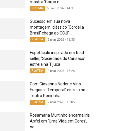
mostra ‘Corpo e...
CINEMA
5 mar 2026 - 14:30
Sucesso em sua nova
montagem, clássico ‘Cordélia
Brasil’ chega ao CCJF,...
PLATEIA
2 mar 2026 - 18:33
Espetáculo inspirado em best-
seller, ‘Sociedade do Cansaço’
estreia na Tijuca
PLATEIA
2 mar 2026 - 18:25
Com Giovanna Nader e Vino
Fragoso, ‘Temporal’ estreia no
Teatro Poeirinha
PLATEIA
2 mar 2026 - 18:05
Rosamaria Murtinho encarna Iris
Apfel em ‘Uma Vida em Cores’,
no...