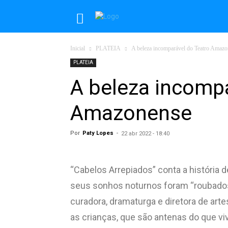
Inicial
PLATEIA
A beleza incomparável do Teatro Amaz
PLATEIA
A beleza incompa
Amazonense
Por
Paty Lopes
-
22 abr 2022 - 18:40
“Cabelos Arrepiados” conta a história 
seus sonhos noturnos foram “roubados”.
curadora, dramaturga e diretora de arte
as crianças, que são antenas do que v