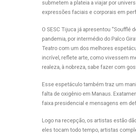
submetem a plateia a viajar por univer
expressões faciais e corporais em perfe
O SESC Tijuca já apresentou “Soufflé
pandemia, por intermédio do Palco Girató
Teatro com um dos melhores espetácul
incrível, reflete arte, como vivessem 
realeza, à nobreza, sabe fazer com gos
Esse espetáculo também traz um manife
falta de oxigênio em Manaus. Exatamen
faixa presidencial e mensagens em de
Logo na recepção, os artistas estão dã
eles tocam todo tempo, artistas compl