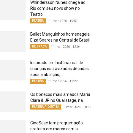
Whindersson Nunes chega ao
Rio com seu novo show no
Teatro...
PLATEIA
11 mar 2026 - 19:51
Ballet Manguinhos homenageia
Elza Soares na Central do Brasil
DE GRAÇA
11 mar 2026 - 12:04
Inspirado em história real de
crianças escravizadas décadas
após a abolição,...
PLATEIA
11 mar 2026 - 11:22
Os bonecos mais amados Maria
Clara & JP no Qualistage, na...
PLATEIA PIQUITITA
9 mar 2026 - 18:52
CineSesc tem programação
gratuita em março com a