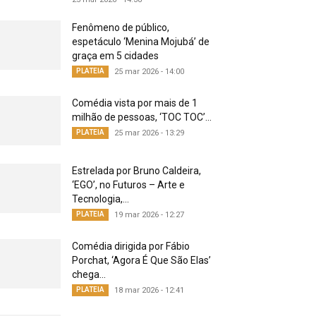
Fenômeno de público,
espetáculo ‘Menina Mojubá’ de
graça em 5 cidades
PLATEIA
25 mar 2026 - 14:00
Comédia vista por mais de 1
milhão de pessoas, ‘TOC TOC’...
PLATEIA
25 mar 2026 - 13:29
Estrelada por Bruno Caldeira,
‘EGO’, no Futuros – Arte e
Tecnologia,...
PLATEIA
19 mar 2026 - 12:27
Comédia dirigida por Fábio
Porchat, ‘Agora É Que São Elas’
chega...
PLATEIA
18 mar 2026 - 12:41