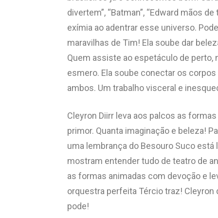
divertem”, “Batman”, “Edward mãos de t
exímia ao adentrar esse universo. Pod
maravilhas de Tim! Ela soube dar belez
Quem assiste ao espetáculo de perto, 
esmero. Ela soube conectar os corpos 
ambos. Um trabalho visceral e inesquec
Cleyron Diirr leva aos palcos as form
primor. Quanta imaginação e beleza! Pa
uma lembrança do Besouro Suco está lá
mostram entender tudo de teatro de an
as formas animadas com devoção e leva 
orquestra perfeita Tércio traz! Cleyro
pode!