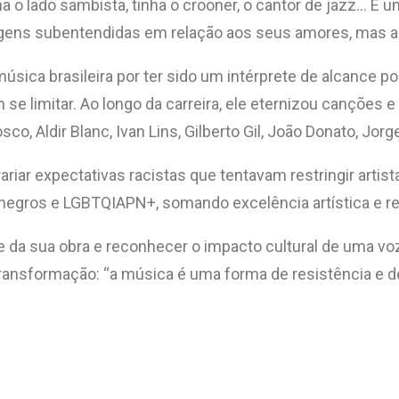
tinha o lado sambista, tinha o crooner, o cantor de jazz
gens subentendidas em relação aos seus amores, mas ain
música brasileira por ter sido um intérprete de alcance p
se limitar. Ao longo da carreira, ele eternizou canções e
, Aldir Blanc, Ivan Lins, Gilberto Gil, João Donato, Jor
iar expectativas racistas que tentavam restringir artist
negros e LGBTQIAPN+, somando excelência artística e re
ade da sua obra e reconhecer o impacto cultural de uma 
transformação: “a música é uma forma de resistência e d