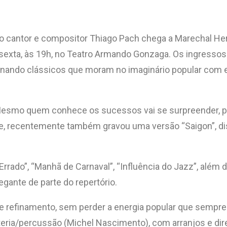
m, o cantor e compositor Thiago Pach chega a Marechal H
 sexta, às 19h, no Teatro Armando Gonzaga. Os ingressos 
ternando clássicos que moram no imaginário popular com
 Mesmo quem conhece os sucessos vai se surpreender, po
 que, recentemente também gravou uma versão “Saigon”, di
Errado”, “Manhã de Carnaval”, “Influência do Jazz”, além
gante de parte do repertório.
 refinamento, sem perder a energia popular que sempre
teria/percussão (Michel Nascimento), com arranjos e dir