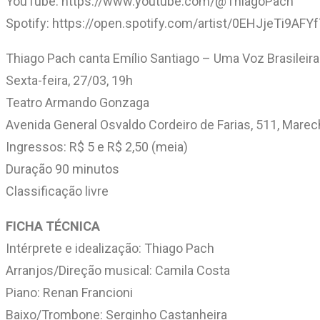
YouTube: https://www.youtube.com/@ThiagoPach
Spotify: https://open.spotify.com/artist/0EHJjeTi9A
Thiago Pach canta Emílio Santiago – Uma Voz Brasileira
Sexta-feira, 27/03, 19h
Teatro Armando Gonzaga
Avenida General Osvaldo Cordeiro de Farias, 511, Marec
Ingressos: R$ 5 e R$ 2,50 (meia)
Duração 90 minutos
Classificação livre
FICHA TÉCNICA
Intérprete e idealização: Thiago Pach
Arranjos/Direção musical: Camila Costa
Piano: Renan Francioni
Baixo/Trombone: Serginho Castanheira