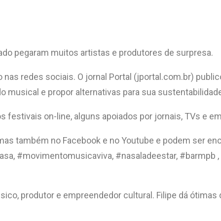
ado pegaram muitos artistas e produtores de surpresa.
vo nas redes sociais. O jornal Portal (jportal.com.br) pu
do musical e propor alternativas para sua sustentabilidad
ios festivais on-line, alguns apoiados por jornais, TVs e
m, mas também no Facebook e no Youtube e podem ser en
casa, #movimentomusicaviva, #nasaladeestar, #barmpb
ico, produtor e empreendedor cultural. Filipe dá ótimas 