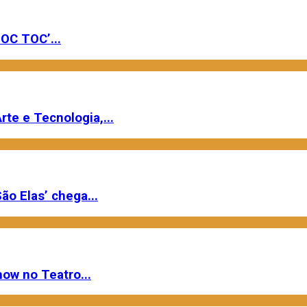
OC TOC’...
rte e Tecnologia,...
ão Elas’ chega...
ow no Teatro...