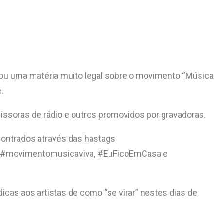
blicou uma matéria muito legal sobre o movimento “Música
e.
 emissoras de rádio e outros promovidos por gravadoras.
contrados através das hastags
 , #movimentomusicaviva, #EuFicoEmCasa e
dicas aos artistas de como “se virar” nestes dias de