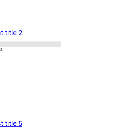
 title 2
14
 title 5