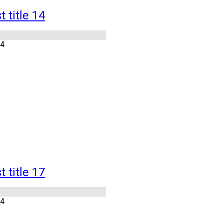
 title 14
14
 title 17
14