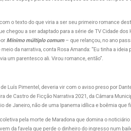
m o texto do que viria a ser seu primeiro romance destin
ue chegou a ser adaptado para a série de TV Cidade dos
por
Mínimo múltiplo comum
– que relançou, no ano passa
o da narrativa, conta Rosa Amanda: “Eu tinha a ideia pa
via um parentesco ali. Virou romance, então”.
), de Luís Pimentel, deveria vir com o aviso preso por Dante
a de Castro de Ficção Narrativa 2021, da Câmara Municipal
 Rio de Janeiro, não de uma Ipanema idílica e boêmia que 
or coletiva pela morte de Maradona que domina o noticiár
jovem da favela que perde o dinheiro do ingresso num bail