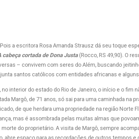
. Pois a escritora Rosa Amanda Strausz dá seu toque esp
A cabeça cortada de Dona Justa
(Rocco, RS 49,90). O re
versas – convivem com seres do Além, buscando jeitinh
junta santos católicos com entidades africanas e algun
no interior do estado do Rio de Janeiro, o início e o fim
da Margô, de 71 anos, só sai para uma caminhada na pra
nicado, de que herdara uma propriedade na região Norte 
ança, mas é assombrada pelas muitas almas que povoam 
 morte do proprietário. A visita de Margô, sempre acomp
do, abre espaço para as recordações de outros tempos e