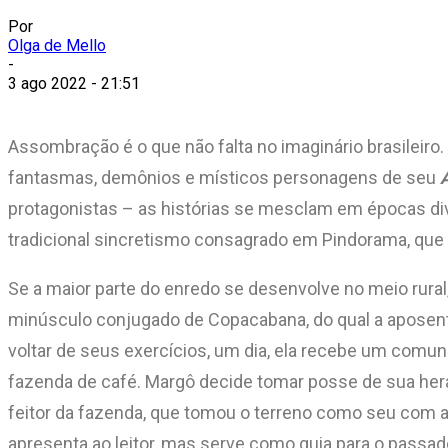
Por
Olga de Mello
-
3 ago 2022 - 21:51
Assombração é o que não falta no imaginário brasileiro
fantasmas, demônios e místicos personagens de seu
protagonistas – as histórias se mesclam em épocas di
tradicional sincretismo consagrado em Pindorama, que 
Se a maior parte do enredo se desenvolve no meio rural, 
minúsculo conjugado de Copacabana, do qual a aposenta
voltar de seus exercícios, um dia, ela recebe um comu
fazenda de café. Margô decide tomar posse de sua her
feitor da fazenda, que tomou o terreno como seu com a
apresenta ao leitor, mas serve como guia para o passa